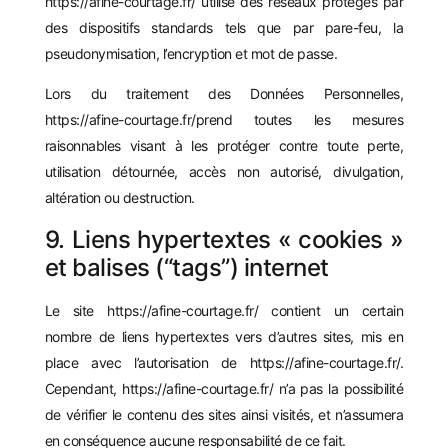
https://afine-courtage.fr/
utilise des réseaux protégés par
des dispositifs standards tels que par pare-feu, la
pseudonymisation, l’encryption et mot de passe.
Lors du traitement des Données Personnelles,
https://afine-courtage.fr/
prend toutes les mesures
raisonnables visant à les protéger contre toute perte,
utilisation détournée, accès non autorisé, divulgation,
altération ou destruction.
9. Liens hypertextes « cookies »
et balises (“tags”) internet
Le site
https://afine-courtage.fr/
contient un certain
nombre de liens hypertextes vers d’autres sites, mis en
place avec l’autorisation de
https://afine-courtage.fr/
.
Cependant,
https://afine-courtage.fr/
n’a pas la possibilité
de vérifier le contenu des sites ainsi visités, et n’assumera
en conséquence aucune responsabilité de ce fait.