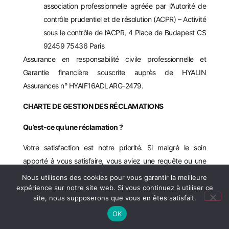
association professionnelle agréée par l’Autorité de
contrôle prudentiel et de résolution (ACPR) – Activité
sous le contrôle de l’ACPR, 4 Place de Budapest CS
92459 75436 Paris
Assurance en responsabilité civile professionnelle et
Garantie financière souscrite auprès de HYALIN
Assurances n° HYAIF16ADLARG-2479.
CHARTE DE GESTION DES RÉCLAMATIONS
Qu’est-ce qu’une réclamation ?
Votre satisfaction est notre priorité. Si malgré le soin
apporté à vous satisfaire, vous aviez une requête ou une
réclamation à formuler, nous vous apportons les précisions
Nous utilisons des cookies pour vous garantir la meilleure
sur vos droits.
expérience sur notre site web. Si vous continuez à utiliser ce
site, nous supposerons que vous en êtes satisfait.
Une réclamation est l’expression d’un mécontentement qui
OK
fait suite à une réponse jugée insatisfaisante. Une