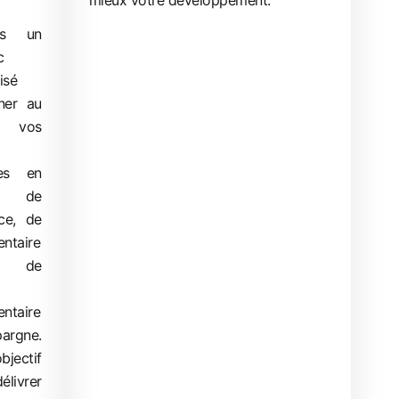
mieux votre développement.
ns un
c
isé
ner au
 vos
ues en
re de
ce, de
ntaire
, de
ntaire
argne.
jectif
élivrer