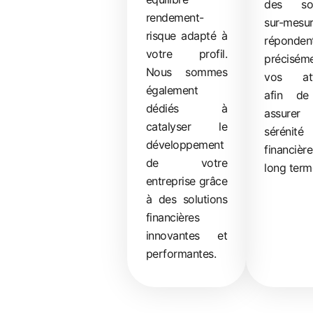
des sol
rendement-
sur-mesu
risque adapté à
réponden
votre profil.
précisé
Nous sommes
vos att
également
afin de
dédiés à
assure
catalyser le
sérénité
développement
financi
de votre
long term
entreprise grâce
à des solutions
financières
innovantes et
performantes.