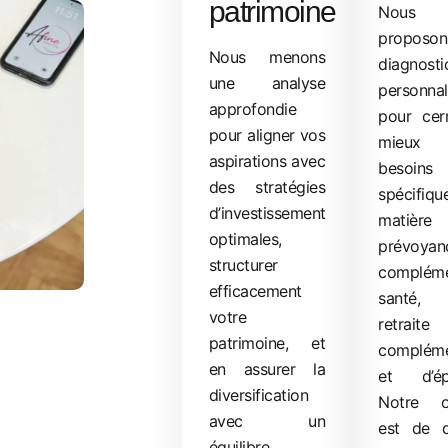
patrimoine
Nous
proposo
Nous menons
diagnosti
une analyse
personnal
approfondie
pour cer
pour aligner vos
mieux
aspirations avec
besoins
des stratégies
spécifiq
d’investissement
matiè
optimales,
prévoyan
structurer
compléme
efficacement
santé
votre
retraite
patrimoine, et
compléme
en assurer la
et d’ép
diversification
Notre ob
avec un
est de d
équilibre