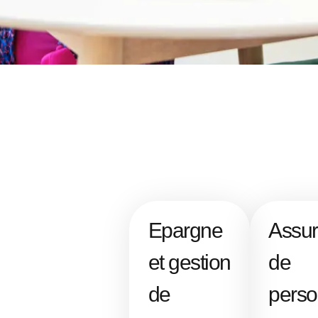
Epargne
Assu
et gestion
de
de
pers