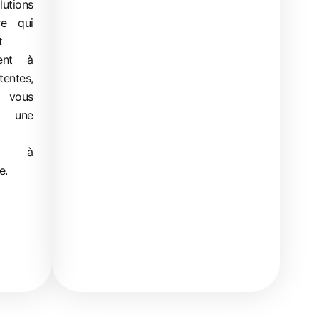
utions
re qui
t
ment à
entes,
 vous
r une
ère à
e.