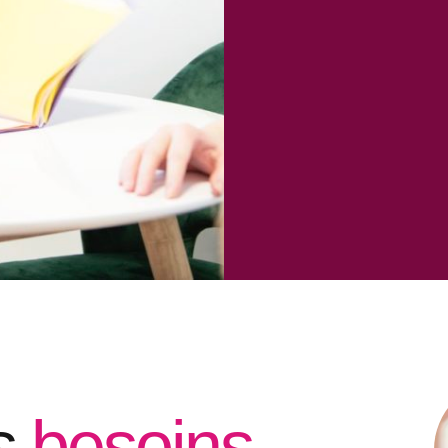
s
besoins